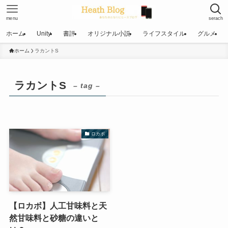
menu
serach
ホーム
Unity
書評
オリジナル小説
ライフスタイル
グルメ
ホーム
ラカントS
ラカントS
– tag –
ロカボ
【ロカボ】人工甘味料と天
然甘味料と砂糖の違いと