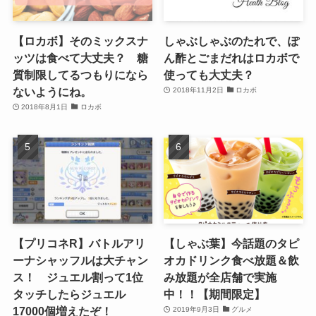
【ロカボ】そのミックスナ
しゃぶしゃぶのたれで、ぽ
ッツは食べて大丈夫？ 糖
ん酢とごまだれはロカボで
質制限してるつもりになら
使っても大丈夫？
ないようにね。
2018年11月2日
ロカボ
2018年8月1日
ロカボ
【プリコネR】バトルアリ
【しゃぶ葉】今話題のタピ
ーナシャッフルは大チャン
オカドリンク食べ放題＆飲
ス！ ジュエル割って1位
み放題が全店舗で実施
タッチしたらジュエル
中！！【期間限定】
17000個増えたぞ！
2019年9月3日
グルメ