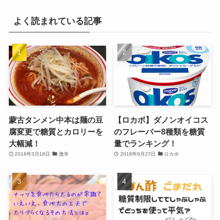
よく読まれている記事
蒙古タンメン中本は麺の豆
【ロカボ】ダノンオイコス
腐変更で糖質とカロリーを
のフレーバー8種類を糖質
大幅減！
量でランキング！
2018年3月18日
激辛
2018年9月27日
ロカボ