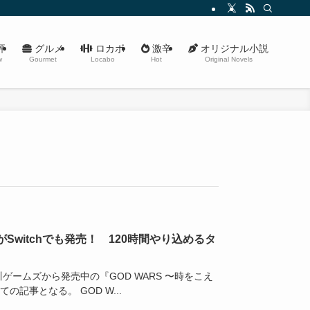
評
グルメ
ロカボ
激辛
オリジナル小説
w
Gourmet
Locabo
Hot
Original Novels
完全版がSwitchでも発売！ 120時間やり込めるタ
川ゲームズから発売中の『GOD WARS 〜時をこえ
の記事となる。 GOD W...