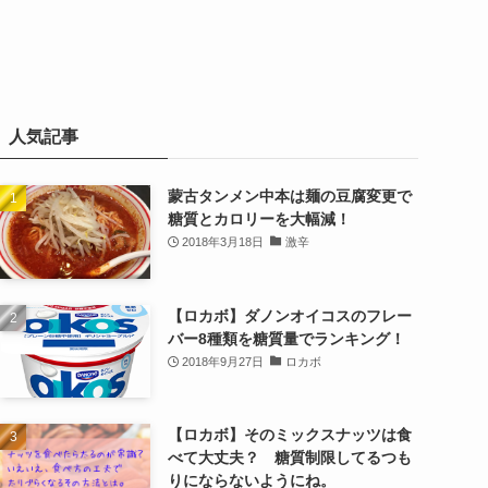
人気記事
蒙古タンメン中本は麺の豆腐変更で
糖質とカロリーを大幅減！
2018年3月18日
激辛
【ロカボ】ダノンオイコスのフレー
バー8種類を糖質量でランキング！
2018年9月27日
ロカボ
【ロカボ】そのミックスナッツは食
べて大丈夫？ 糖質制限してるつも
りにならないようにね。