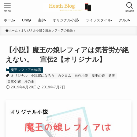
menu
serach
ホーム
Unity
書評
オリジナル小説
ライフスタイル
グルメ
ホーム
オリジナル小説
魔王レフィアの物語
【小説】魔王の娘レフィアは気苦労が絶
えない。 宣伝2【オリジナル】
魔王レフィアの物語
オリジナル
小説家になろう
カクヨム
自作小説
魔王の娘
勇者
貴族令嬢
月の王
2019年6月20日
2019年7月7日