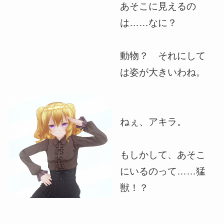
あそこに見えるの
は……なに？
動物？ それにして
は姿が大きいわね。
ねぇ、アキラ。
もしかして、あそこ
にいるのって……猛
獣！？