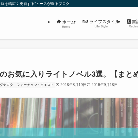
報を幅広く更新する”ヒースが綴るブログ”です。
ライフスタイル
書
ホーム
Life Style
Revie
Home
のお気に入りライトノベル3選。【まと
2018年8月19日
2019年9月18日
グナロク
フォーチュン・クエスト