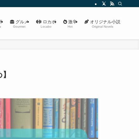
評
グルメ
ロカボ
激辛
オリジナル小説
w
Gourmet
Locabo
Hot
Original Novels
め】