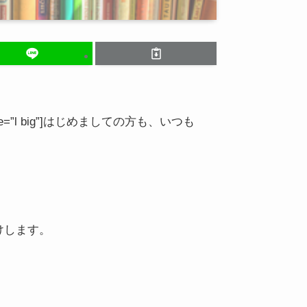
=”ヒース” type=”l big”]はじめましての方も、いつも
けします。