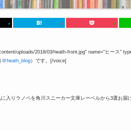
m/wp-content/uploads/2018/03/heath-front.jpg” name
（
＠heath_blog
）です。[/voice]
お気に入りラノベを角川スニーカー文庫レーベルから3選お届