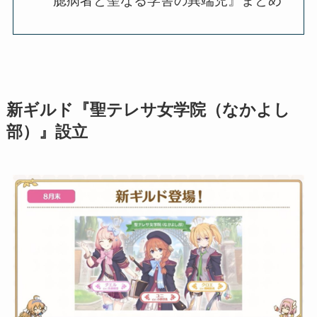
臆病者と聖なる学舎の異端児』まとめ
新ギルド『聖テレサ女学院（なかよし
部）』設立