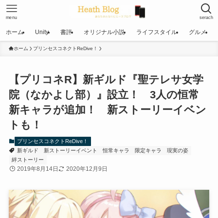
menu
serach
ホーム
Unity
書評
オリジナル小説
ライフスタイル
グルメ
ホーム
プリンセスコネクトReDive！
【プリコネR】新ギルド『聖テレサ女学
院（なかよし部）』設立！ 3人の恒常
新キャラが追加！ 新ストーリーイベン
トも！
プリンセスコネクトReDive！
新ギルド
新ストーリーイベント
恒常キャラ
限定キャラ
現実の姿
絆ストーリー
2019年8月14日
2020年12月9日