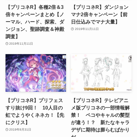
【プリコネR】各種2倍＆3
【プリコネR】ダンジョン
倍キャンペーンまとめ【ノ
マナ2倍キャンペーン【前
ーマル、ハード、探索、ダ
日仕込みでマナ大量】
ンジョン、聖跡調査＆神殿
2019年11月11日
調査】
2019年11月11日
【プリコネR】プリフェス
【プリコネR】テレビアニ
すり抜け9回！ 10人目の
メ版プリコネの一部情報解
虹でようやくネネカ！【先
禁！ ペコやキャルの髪型
にクリス】
が違う！？ 新たなキャラ
デザに期待は膨らむばかり
2019年8月31日
だ。